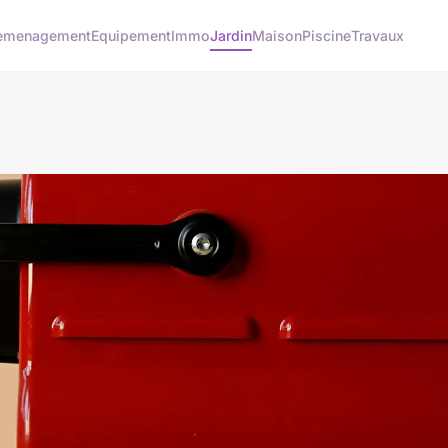
emenagement
Equipement
Immo
Jardin
Maison
Piscine
Travaux