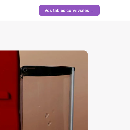
Vos tables conviviales →