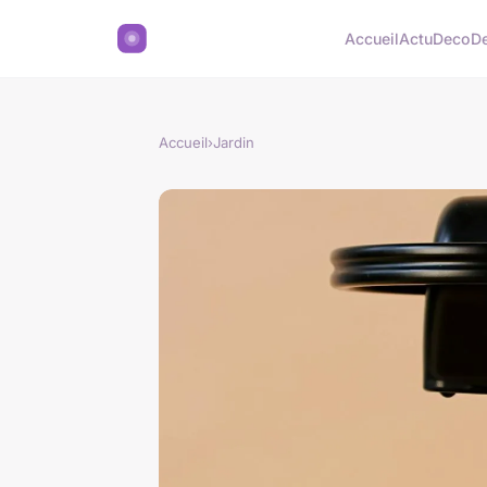
Accueil
Actu
Deco
D
Accueil
›
Jardin