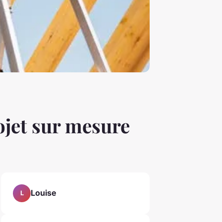
ojet sur mesure
Louise
L