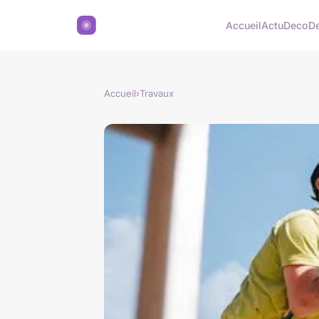
Accueil
Actu
Deco
D
Accueil
›
Travaux