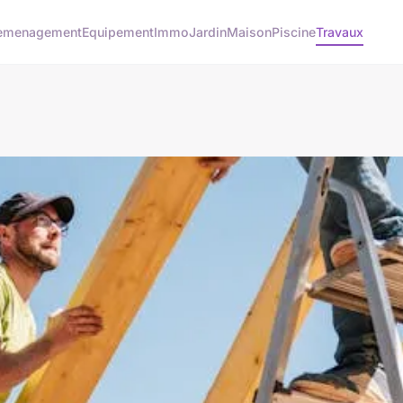
emenagement
Equipement
Immo
Jardin
Maison
Piscine
Travaux