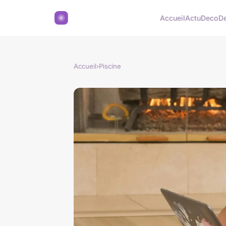
Accueil
Actu
Deco
D
Accueil
›
Piscine