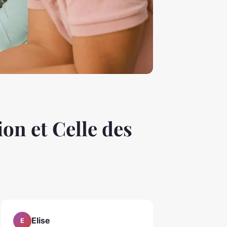
on et Celle des
Elise
E