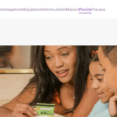
emenagement
Equipement
Immo
Jardin
Maison
Piscine
Travaux