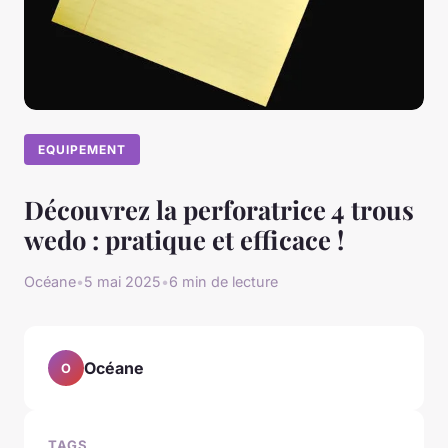
EQUIPEMENT
Découvrez la perforatrice 4 trous
wedo : pratique et efficace !
Océane
•
5 mai 2025
•
6 min de lecture
Océane
O
TAGS