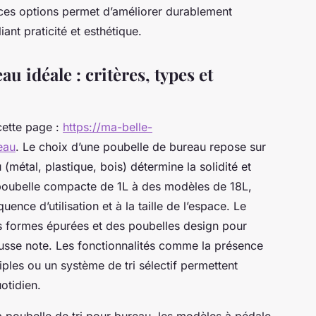
r ces options permet d’améliorer durablement
ant praticité et esthétique.
u idéale : critères, types et
cette page :
https://ma-belle-
eau
. Le choix d’une poubelle de bureau repose sur
u (métal, plastique, bois) détermine la solidité et
ni poubelle compacte de 1L à des modèles de 18L,
ence d’utilisation et à la taille de l’espace. Le
s formes épurées et des poubelles design pour
fausse note. Les fonctionnalités comme la présence
ples ou un système de tri sélectif permettent
otidien.
a poubelle de tri pour bureau, les modèles à pédale