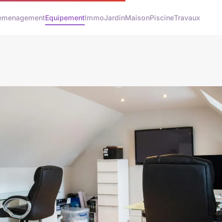
emenagement
Equipement
Immo
Jardin
Maison
Piscine
Travaux