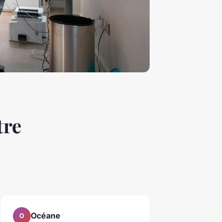
tre
Océane
O