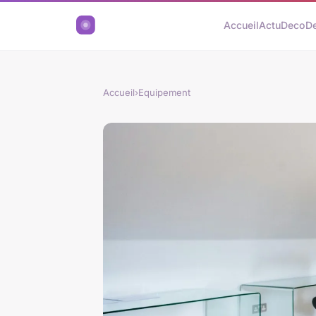
Accueil
Actu
Deco
D
Accueil
›
Equipement