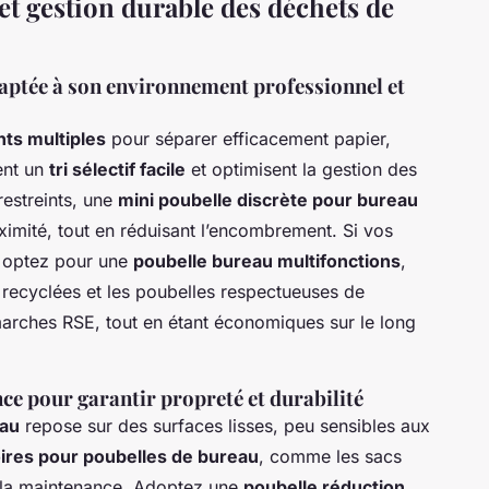
 et gestion durable des déchets de
daptée à son environnement professionnel et
ts multiples
pour séparer efficacement papier,
ent un
tri sélectif facile
et optimisent la gestion des
restreints, une
mini poubelle discrète pour bureau
ximité, tout en réduisant l’encombrement. Si vos
, optez pour une
poubelle bureau multifonctions
,
recyclées et les poubelles respectueuses de
marches RSE, tout en étant économiques sur le long
ce pour garantir propreté et durabilité
eau
repose sur des surfaces lisses, peu sensibles aux
ires pour poubelles de bureau
, comme les sacs
t la maintenance. Adoptez une
poubelle réduction